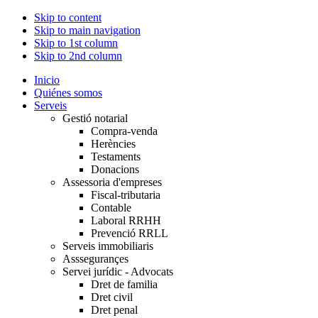
Skip to content
Skip to main navigation
Skip to 1st column
Skip to 2nd column
Inicio
Quiénes somos
Serveis
Gestió notarial
Compra-venda
Herències
Testaments
Donacions
Assessoria d'empreses
Fiscal-tributaria
Contable
Laboral RRHH
Prevenció RRLL
Serveis immobiliaris
Asssegurançes
Servei jurídic - Advocats
Dret de familia
Dret civil
Dret penal