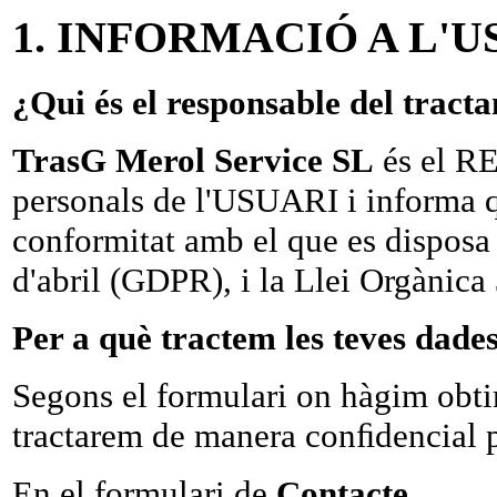
1. INFORMACIÓ A L'U
¿Qui és el responsable del tract
TrasG Merol Service SL
és el R
personals de l'USUARI i informa q
conformitat amb el que es dispos
d'abril (GDPR), i la Llei Orgàni
Per a què tractem les teves dade
Segons el formulari on hàgim obtin
tractarem de manera
conﬁdencial
En el formulari de
Contacte