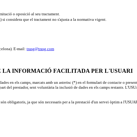
limitació o oposició al seu tractament.
 si considera que el tractament no s'ajusta a la normativa vigent.
elona). E-mail:
trasg@trasg.com
 LA INFORMACIÓ FACILITADA PER L'USUARI
 dades en els camps, marcats amb un asterisc
(*)
en el formulari de contacte o presen
er part del prestador, sent voluntària la inclusió de dades en els camps restants. 
 obligatoris, ja que són necessaris per a la prestació d'un servei òptim a l'USUARI.