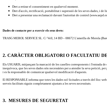
Dret a retirar el consentiment en qualsevol moment.
Dret d'accés, rectificació, portabilitat i supressió de les seves dades, i de 
Dret a presentar una reclamació davant l'autoritat de control (www.aepd.es)
Dades de contacte per a exercir els seus drets:
TRASG MEROL SERVICE SL. C/ Vell, 14 BD – 08672 L'ametlla de Merola (Barc
2. CARÀCTER OBLIGATORI O FACULTATIU DE
Els USUARIS, mitjançant la marcació de les caselles corresponents i l'entrada de
inequívoca, que les seves dades són necessàries per a atendre la seva petició, p
i es fa responsable de comunicar qualsevol modificació d'aquests.
El RESPONSABLE informa que totes les dades sol·licitades a través del lloc web són
serveis facilitats siguin completament ajustats a les seves necessitats.
3. MESURES DE SEGURETAT