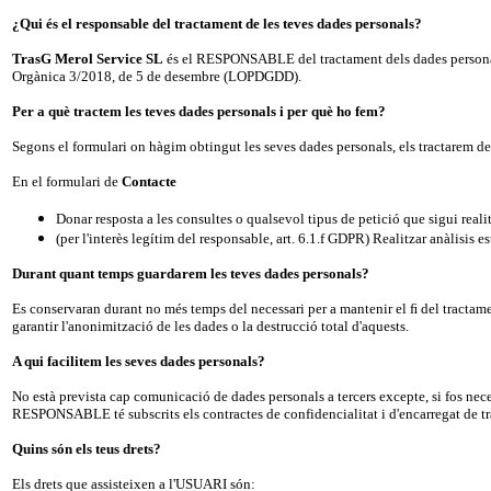
¿Qui és el responsable del tractament de les teves dades personals?
TrasG Merol Service SL
és el RESPONSABLE del tractament dels dades personals
Orgànica 3/2018, de 5 de desembre (LOPDGDD).
Per a què tractem les teves dades personals i per què ho fem?
Segons el formulari on hàgim obtingut les seves dades personals, els tractarem 
En el formulari de
Contacte
Donar resposta a les consultes o qualsevol tipus de petició que sigui reali
(per l'interès legítim del responsable, art
. 6.1.f GDPR) Realitzar anàlisis es
Durant quant temps guardarem les teves dades personals?
Es conservaran durant no més temps del necessari per a mantenir el
ﬁ
del tractam
garantir l'anonimització de les dades o la destrucció total d'aquests.
A qui facilitem les seves dades personals?
No està prevista cap comunicació de dades personals a tercers excepte, si fos nece
RESPONSABLE té subscrits els contractes de confidencialitat i d'encarregat de tra
Quins són els teus drets?
Els drets que assisteixen a l'USUARI són: