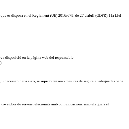
ue es disposa en el Reglament (UE) 2016/679, de 27 d'abril (GDPR), i la Llei
seva disposició en la pàgina web del responsable.
)
igui necessari per a això, se suprimiran amb mesures de seguretat adequades per a
s proveïdors de serveis relacionats amb comunicacions, amb els quals el