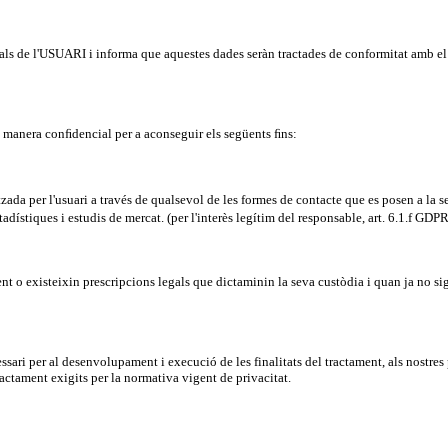
 de l'USUARI i informa que aquestes dades seràn tractades de conformitat amb el q
de manera
conﬁdencial
per a aconseguir els següents
ﬁns
:
tzada per l'usuari a través de qualsevol de les formes de contacte que es posen a la 
tadístiques i estudis de mercat. (per l'interès legítim del responsable, art. 6.1.f GDPR
ent o existeixin prescripcions legals que dictaminin la seva custòdia i quan ja no s
ssari per al desenvolupament i execució de les finalitats del tractament, als nostre
ctament exigits per la normativa vigent de privacitat.