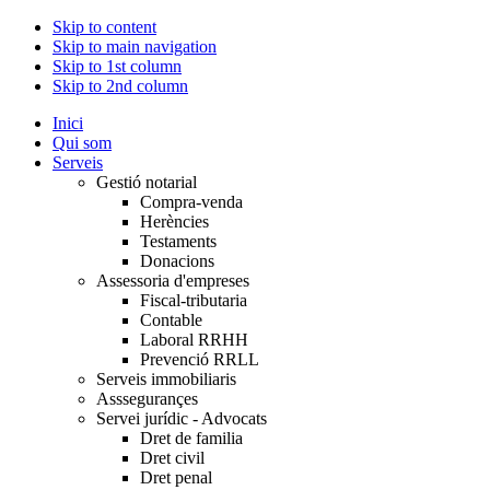
Skip to content
Skip to main navigation
Skip to 1st column
Skip to 2nd column
Inici
Qui som
Serveis
Gestió notarial
Compra-venda
Herències
Testaments
Donacions
Assessoria d'empreses
Fiscal-tributaria
Contable
Laboral RRHH
Prevenció RRLL
Serveis immobiliaris
Asssegurançes
Servei jurídic - Advocats
Dret de familia
Dret civil
Dret penal