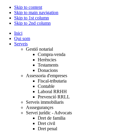
Skip to content
Skip to main navigation
Skip to 1st column
Skip to 2nd column
Inici
Qui som
Serveis
Gestió notarial
Compra-venda
Herències
Testaments
Donacions
Assessoria d'empreses
Fiscal-tributaria
Contable
Laboral RRHH
Prevenció RRLL
Serveis immobiliaris
Asssegurançes
Servei jurídic - Advocats
Dret de familia
Dret civil
Dret penal