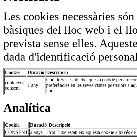
Les cookies necessàries són 
bàsiques del lloc web i el l
prevista sense elles. Aque
dada d'identificació personal
Cookie
Duració
Descripció
CookieYes estableix aquesta cookie per a record
cookieyes-
1 any
preferències en les seves visites posteriors a a
consent
lloc.
Analítica
Cookie
Duració
Descripció
CONSENT
2 anys
YouTube estableix aquesta cookie a través de 