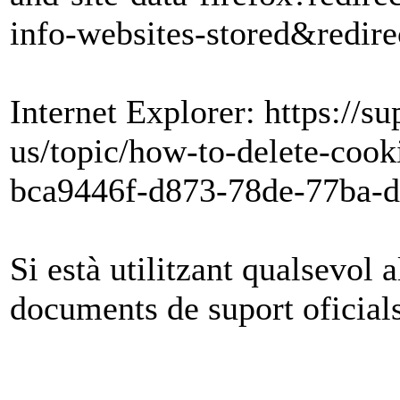
info-websites-stored&redire
Internet Explorer: https://s
us/topic/how-to-delete-cooki
bca9446f-d873-78de-77ba-
Si està utilitzant qualsevol 
documents de suport oficial